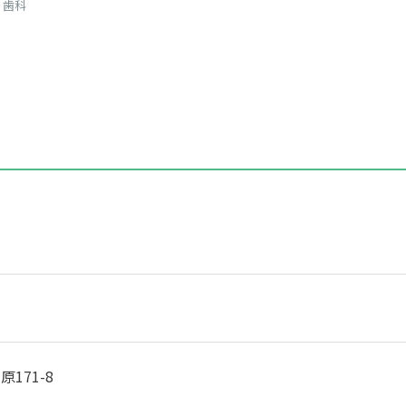
り歯科
171-8