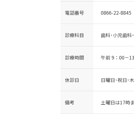
電話番号
0866-22-8845
診療科目
歯科･小児歯科
診療時間
午前 9：00－1
休診日
日曜日･祝日･木
備考
土曜日は17時