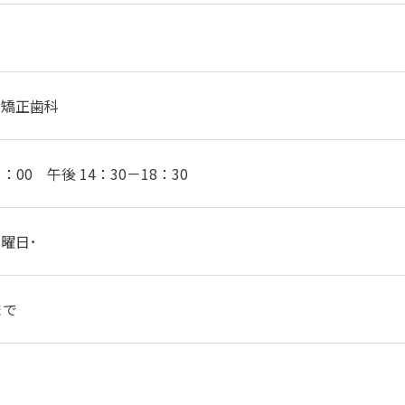
･矯正歯科
3：00 午後 14：30－18：30
曜日･
まで