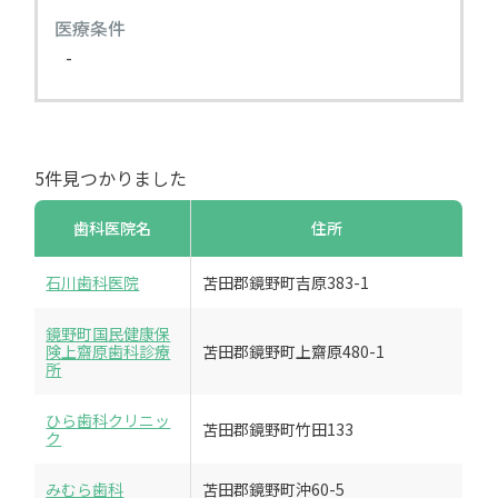
医療条件
-
5件見つかりました
歯科医院名
住所
石川歯科医院
苫田郡鏡野町吉原383-1
鏡野町国民健康保
険上齋原歯科診療
苫田郡鏡野町上齋原480-1
所
ひら歯科クリニッ
苫田郡鏡野町竹田133
ク
みむら歯科
苫田郡鏡野町沖60-5